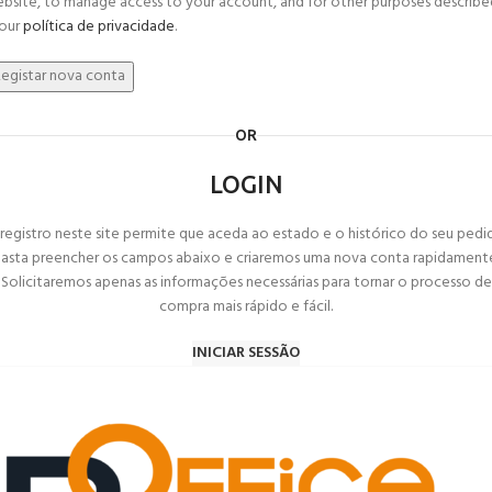
bsite, to manage access to your account, and for other purposes describe
 our
política de privacidade
.
egistar nova conta
OR
LOGIN
registro neste site permite que aceda ao estado e o histórico do seu pedi
asta preencher os campos abaixo e criaremos uma nova conta rapidament
Solicitaremos apenas as informações necessárias para tornar o processo de
compra mais rápido e fácil.
INICIAR SESSÃO