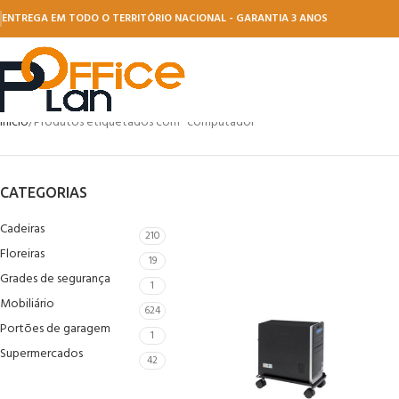
ENTREGA EM TODO O TERRITÓRIO NACIONAL - GARANTIA 3 ANOS
Início
Produtos etiquetados com “computador”
CATEGORIAS
Cadeiras
210
Floreiras
19
Grades de segurança
1
Mobiliário
624
Portões de garagem
1
Supermercados
42