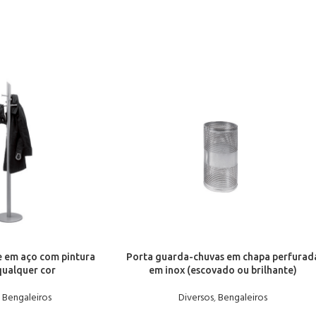
e em aço com pintura
Porta guarda-chuvas em chapa perfurad
qualquer cor
em inox (escovado ou brilhante)
,
Bengaleiros
Diversos
,
Bengaleiros