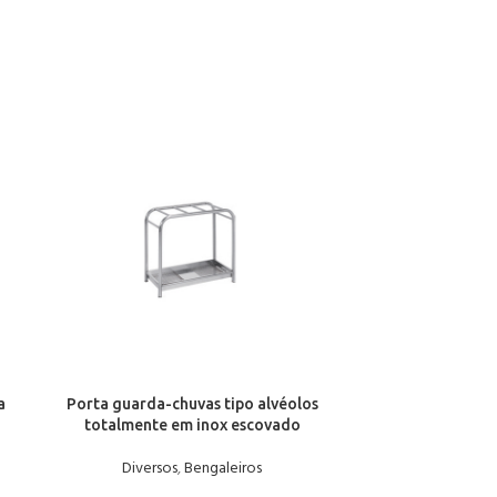
a
Porta guarda-chuvas tipo alvéolos
Porta guarda-c
totalmente em inox escovado
epoxy a qualque
aço 
Diversos
,
Bengaleiros
Diver