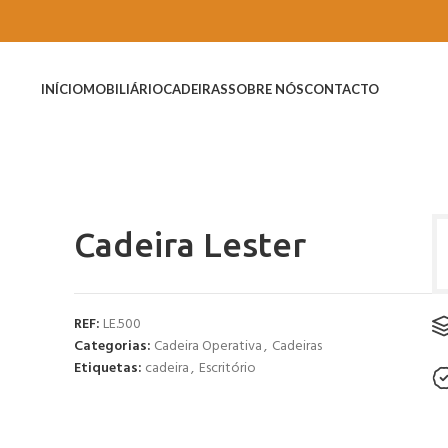
INÍCIO
MOBILIÁRIO
CADEIRAS
SOBRE NÓS
CONTACTO
Cadeira Lester
REF:
LE.500
Categorias:
Cadeira Operativa
,
Cadeiras
Etiquetas:
cadeira
,
Escritório