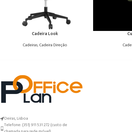
Cadeira Look
Cu
Cadeiras
,
Cadeira Direção
Cadei
Oeiras, Lisboa
Telefone: (351) 911 531 272 (custo de
chamada para rede móvel)