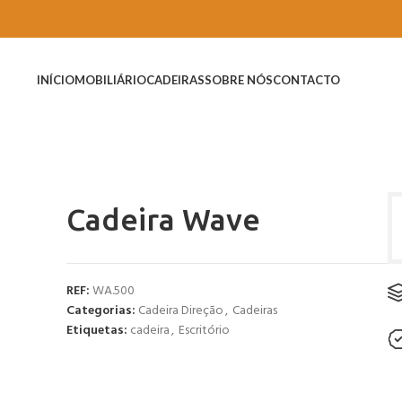
INÍCIO
MOBILIÁRIO
CADEIRAS
SOBRE NÓS
CONTACTO
Cadeira Wave
REF:
WA.500
Categorias:
Cadeira Direção
,
Cadeiras
Etiquetas:
cadeira
,
Escritório