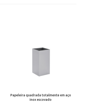
Papeleira quadrada totalmente em aço
Papeleira redon
inox escovado
com pintura