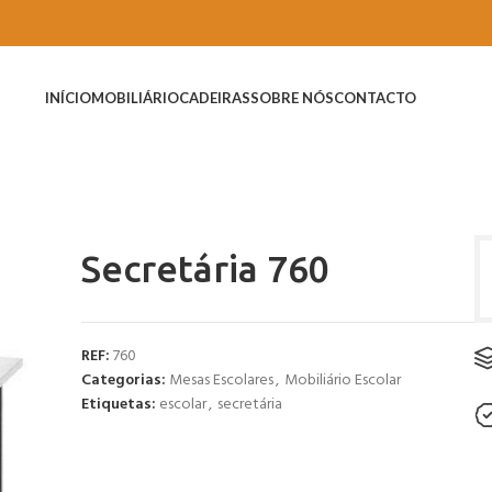
INÍCIO
MOBILIÁRIO
CADEIRAS
SOBRE NÓS
CONTACTO
Secretária 760
REF:
760
Categorias:
Mesas Escolares
,
Mobiliário Escolar
Etiquetas:
escolar
,
secretária