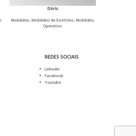
Dóris
Se
o
Mobiliário
,
Mobiliário de Escritório
,
Mobiliário
Mobiliário
,
Mobili
Operativo
REDES SOCIAIS
Linkedin
Facebook
Youtube