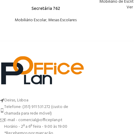
Mobiliário de Escri
Ver
Secretária 762
Mobiliário Escolar
,
Mesas Escolares
Oeiras, Lisboa
Telefone: (351) 911 531 272 (custo de
chamada para rede móvel)
E-mail - comercial@officeplan.pt
Horário - 2ª a 6ª feira - 9:00 às 19:00
*Recebemos por marcação