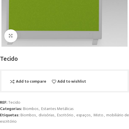
Click to enlarge
Tecido
Add to compare
Add to wishlist
REF:
Tecido
Categorias:
Biombos
,
Estantes Metálicas
Etiquetas:
Biombos
,
divisórias
,
Escritório
,
espaços
,
Misto
,
mobiliário de
escritório