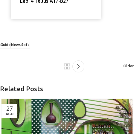
Lap. 4 Tellus A17-B27
Guide
News
Sofa
Older
Related Posts
27
AGO