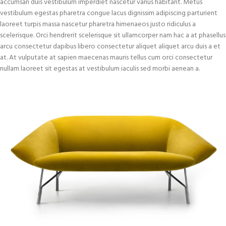
accumsan duis vestibulum imperdiet nascetur varius habitant. Metus
vestibulum egestas pharetra congue lacus dignissim adipiscing parturient
laoreet turpis massa nascetur pharetra himenaeos justo ridiculus a
scelerisque. Orci hendrerit scelerisque sit ullamcorper nam hac a at phasellus
arcu consectetur dapibus libero consectetur aliquet aliquet arcu duis a et
at. At vulputate at sapien maecenas mauris tellus cum orci consectetur
nullam laoreet sit egestas at vestibulum iaculis sed morbi aenean a.