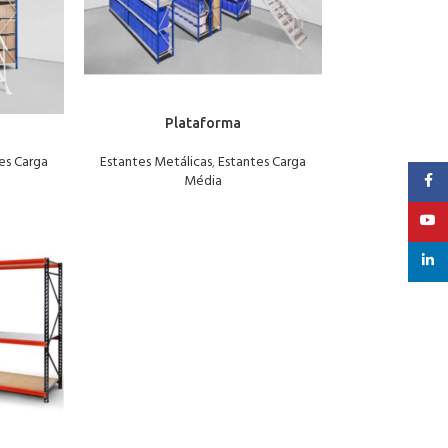
Plataforma
es Carga
Estantes Metálicas
,
Estantes Carga
Faceb
Média
YouT
linked