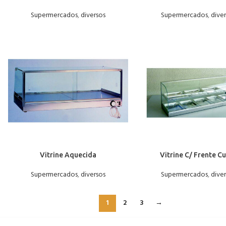
Supermercados
,
diversos
Supermercados
,
dive
Vitrine Aquecida
Vitrine C/ Frente C
Supermercados
,
diversos
Supermercados
,
dive
1
2
3
→