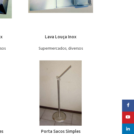
ox
Lava Louça Inox
rsos
Supermercados
,
diversos
Faceb
YouT
linked
es
Porta Sacos Simples