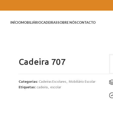
INÍCIO
MOBILIÁRIO
CADEIRAS
SOBRE NÓS
CONTACTO
Cadeira 707
Categorias:
Cadeiras Escolares
,
Mobiliário Escolar
Etiquetas:
cadeira
,
escolar