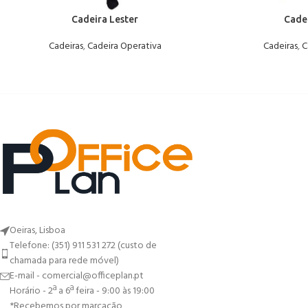
Cadeira Lester
Cadei
Cadeiras
,
Cadeira Operativa
Cadeiras
,
C
Oeiras, Lisboa
Telefone: (351) 911 531 272 (custo de
chamada para rede móvel)
E-mail - comercial@officeplan.pt
Horário - 2ª a 6ª feira - 9:00 às 19:00
*Recebemos por marcação