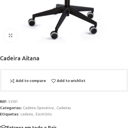
Click to enlarge
Cadeira Aitana
Add to compare
Add to wishlist
REF:
S3141
Categorias:
Cadeira Operativa
,
Cadeiras
Etiquetas:
cadeira
,
Escritório
Entrega em todo o País