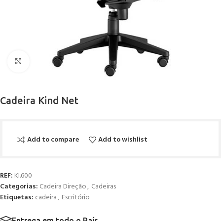
Click to enlarge
Cadeira Kind Net
Add to compare
Add to wishlist
REF:
KI.600
Categorias:
Cadeira Direção
,
Cadeiras
Etiquetas:
cadeira
,
Escritório
Entrega em todo o País