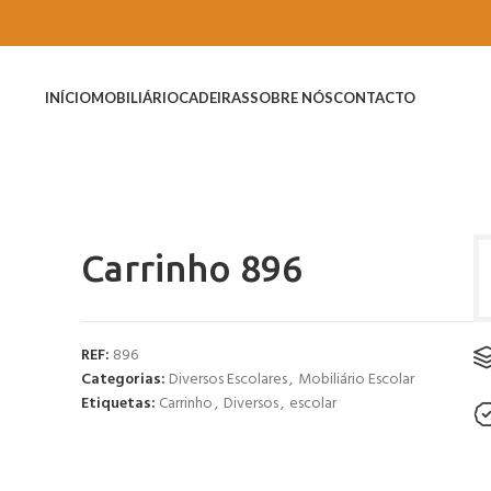
INÍCIO
MOBILIÁRIO
CADEIRAS
SOBRE NÓS
CONTACTO
Carrinho 896
REF:
896
Categorias:
Diversos Escolares
,
Mobiliário Escolar
Etiquetas:
Carrinho
,
Diversos
,
escolar