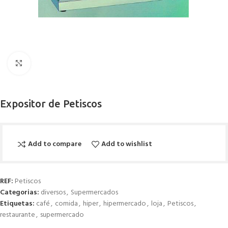
Click to enlarge
Expositor de Petiscos
Add to compare
Add to wishlist
REF:
Petiscos
Categorias:
diversos
,
Supermercados
Etiquetas:
café
,
comida
,
hiper
,
hipermercado
,
loja
,
Petiscos
,
restaurante
,
supermercado