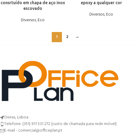
consrtuído em chapa de aço inox
epoxy a qualquer cor
escovado
Diversos
,
Eco
Diversos
,
Eco
1
2
→
Oeiras, Lisboa
Telefone: (351) 911 531 272 (custo de chamada para rede móvel)
E-mail - comercial@officeplan.pt