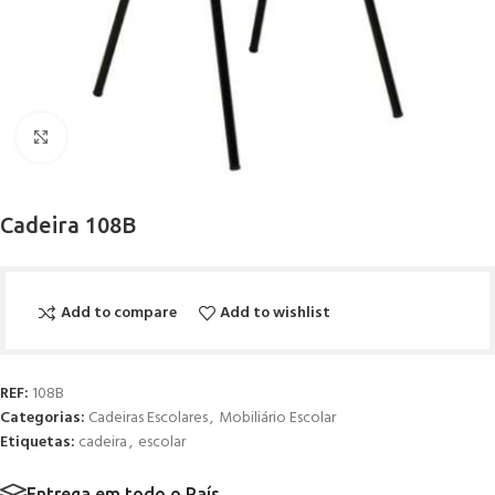
Click to enlarge
Cadeira 108B
Add to compare
Add to wishlist
REF:
108B
Categorias:
Cadeiras Escolares
,
Mobiliário Escolar
Etiquetas:
cadeira
,
escolar
Entrega em todo o País