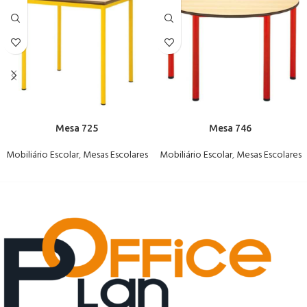
Mesa 725
Mesa 746
Mobiliário Escolar
,
Mesas Escolares
Mobiliário Escolar
,
Mesas Escolares