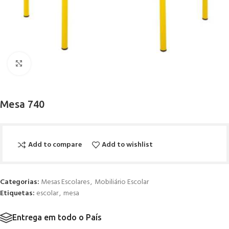
Click to enlarge
Mesa 740
Add to compare
Add to wishlist
Categorias:
Mesas Escolares
,
Mobiliário Escolar
Etiquetas:
escolar
,
mesa
Entrega em todo o País