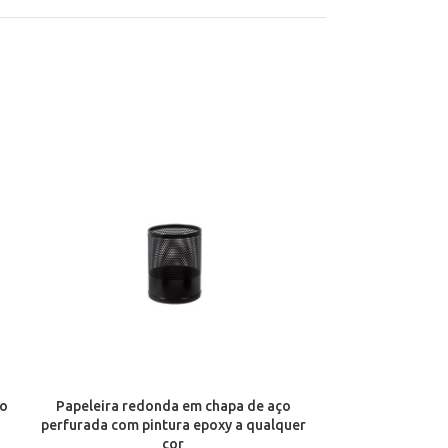
ço
Papeleira redonda em chapa de aço
Papeleira redo
perfurada com pintura epoxy a qualquer
pintura epoxy
cor
super