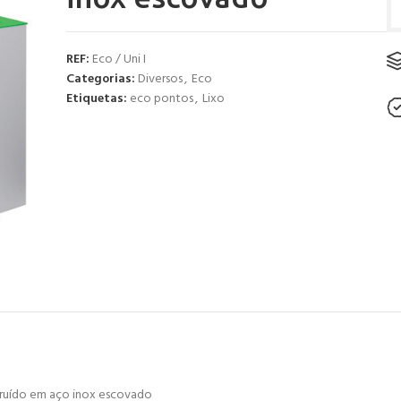
REF:
Eco / Uni I
Categorias:
Diversos
,
Eco
Etiquetas:
eco pontos
,
Lixo
truído em aço inox escovado