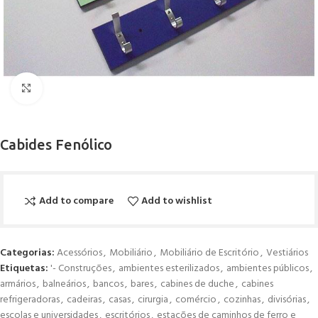
Click to enlarge
Cabides Fenólico
Add to compare
Add to wishlist
Categorias:
Acessórios
,
Mobiliário
,
Mobiliário de Escritório
,
Vestiários
Etiquetas:
'- Construções
,
ambientes esterilizados
,
ambientes públicos
,
armários
,
balneários
,
bancos
,
bares
,
cabines de duche
,
cabines
refrigeradoras
,
cadeiras
,
casas
,
cirurgia
,
comércio
,
cozinhas
,
divisórias
,
escolas e universidades
,
escritórios
,
estações de caminhos de ferro e