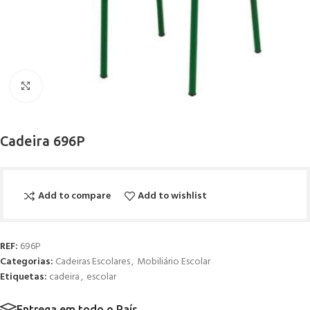
Click to enlarge
Cadeira 696P
Add to compare
Add to wishlist
REF:
696P
Categorias:
Cadeiras Escolares
,
Mobiliário Escolar
Etiquetas:
cadeira
,
escolar
Entrega em todo o País