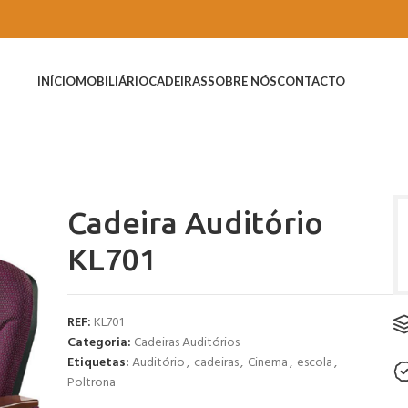
INÍCIO
MOBILIÁRIO
CADEIRAS
SOBRE NÓS
CONTACTO
Cadeira Auditório
KL701
REF:
KL701
Categoria:
Cadeiras Auditórios
Etiquetas:
Auditório
,
cadeiras
,
Cinema
,
escola
,
Poltrona