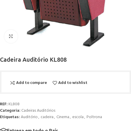
Click to enlarge
Cadeira Auditório KL808
Add to compare
Add to wishlist
REF:
KL808
Categoria:
Cadeiras Auditórios
Etiquetas:
Auditório
,
cadeira
,
Cinema
,
escola
,
Poltrona
Entrega em todo o País