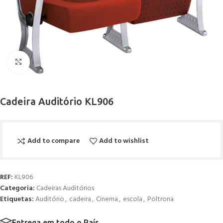
Click to enlarge
Cadeira Auditório KL906
Add to compare
Add to wishlist
REF:
KL906
Categoria:
Cadeiras Auditórios
Etiquetas:
Auditório
,
cadeira
,
Cinema
,
escola
,
Poltrona
Entrega em todo o País