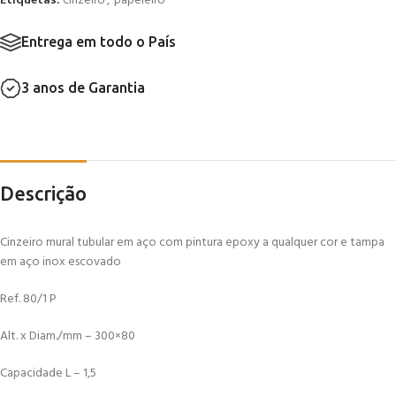
Etiquetas:
cinzeiro
,
papeleiro
Entrega em todo o País
3 anos de Garantia
Descrição
Cinzeiro mural tubular em aço com pintura epoxy a qualquer cor e tampa
em aço inox escovado
Ref. 80/1 P
Alt. x Diam./mm – 300×80
Capacidade L – 1,5