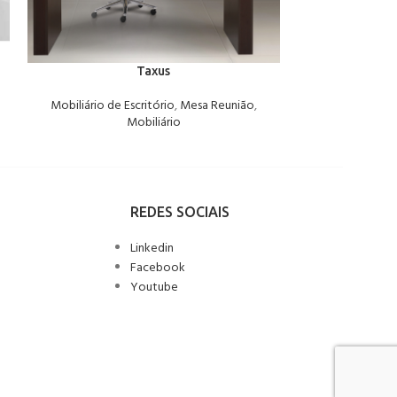
Taxus
Mobiliário de Escritório
,
Mesa Reunião
,
Mobiliário de 
Mobiliário
REDES SOCIAIS
Linkedin
Facebook
Youtube