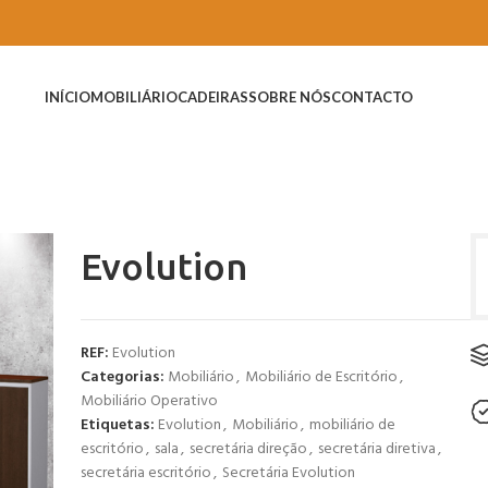
INÍCIO
MOBILIÁRIO
CADEIRAS
SOBRE NÓS
CONTACTO
Evolution
REF:
Evolution
Categorias:
Mobiliário
,
Mobiliário de Escritório
,
Mobiliário Operativo
Etiquetas:
Evolution
,
Mobiliário
,
mobiliário de
escritório
,
sala
,
secretária direção
,
secretária diretiva
,
secretária escritório
,
Secretária Evolution