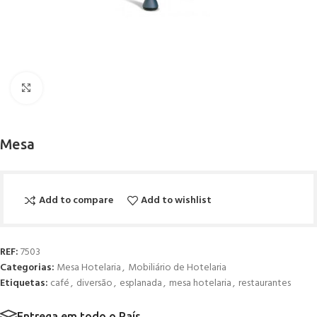
Click to enlarge
Mesa
Add to compare
Add to wishlist
REF:
7503
Categorias:
Mesa Hotelaria
,
Mobiliário de Hotelaria
Etiquetas:
café
,
diversão
,
esplanada
,
mesa hotelaria
,
restaurantes
Entrega em todo o País