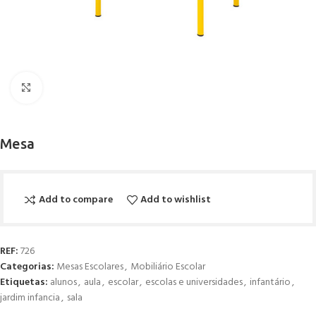
Click to enlarge
Mesa
Add to compare
Add to wishlist
REF:
726
Categorias:
Mesas Escolares
,
Mobiliário Escolar
Etiquetas:
alunos
,
aula
,
escolar
,
escolas e universidades
,
infantário
,
jardim infancia
,
sala