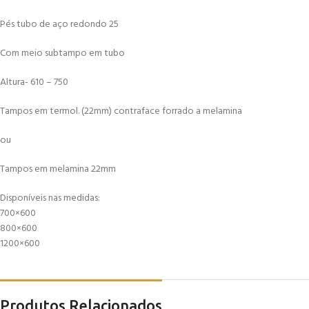
Pés tubo de aço redondo 25
Com meio subtampo em tubo
Altura- 610 – 750
Tampos em termol. (22mm) contraface forrado a melamina
ou
Tampos em melamina 22mm
Disponíveis nas medidas:
700×600
800×600
1200×600
Produtos Relacionados