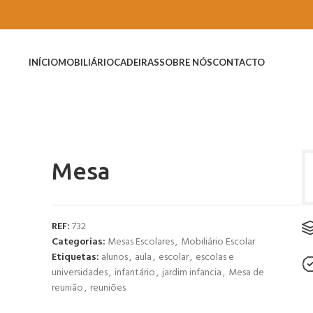
INÍCIO
MOBILIÁRIO
CADEIRAS
SOBRE NÓS
CONTACTO
Mesa
REF:
732
Categorias:
Mesas Escolares
,
Mobiliário Escolar
Etiquetas:
alunos
,
aula
,
escolar
,
escolas e
universidades
,
infantário
,
jardim infancia
,
Mesa de
reunião
,
reuniões