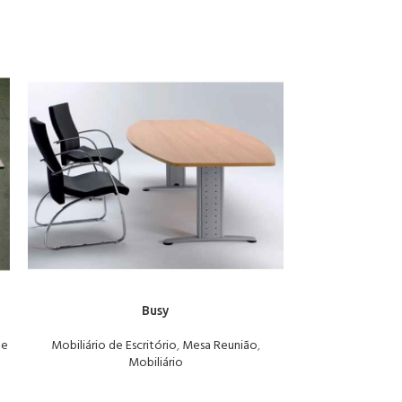
Busy
de
Mobiliário de Escritório
,
Mesa Reunião
,
Mobiliário de 
Mobiliário