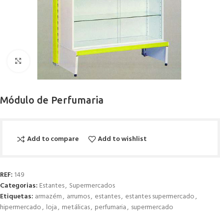
Click to enlarge
Módulo de Perfumaria
Add to compare
Add to wishlist
REF:
149
Categorias:
Estantes
,
Supermercados
Etiquetas:
armazém
,
arrumos
,
estantes
,
estantes supermercado
,
hipermercado
,
loja
,
metálicas
,
perfumaria
,
supermercado