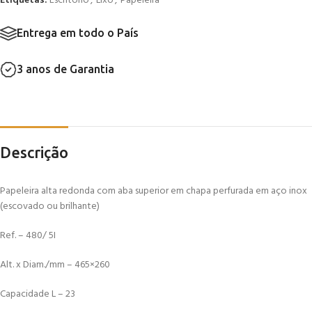
Etiquetas:
Escritório
,
Lixo
,
Papeleira
Entrega em todo o País
3 anos de Garantia
Descrição
Papeleira alta redonda com aba superior em chapa perfurada em aço inox
(escovado ou brilhante)
Ref. – 480/ 5I
Alt. x Diam./mm – 465×260
Capacidade L – 23