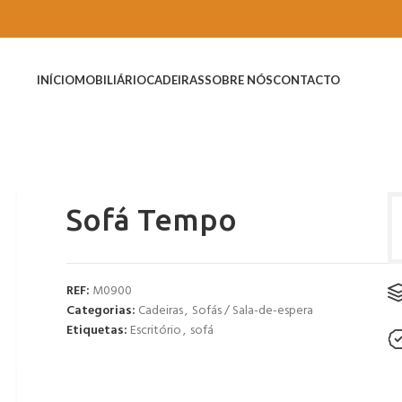
INÍCIO
MOBILIÁRIO
CADEIRAS
SOBRE NÓS
CONTACTO
Sofá Tempo
REF:
M0900
Categorias:
Cadeiras
,
Sofás / Sala-de-espera
Etiquetas:
Escritório
,
sofá