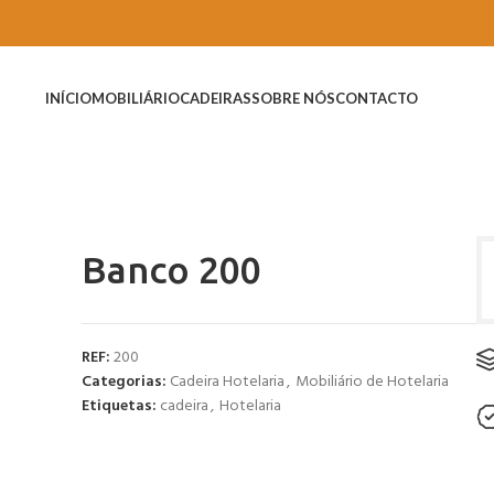
INÍCIO
MOBILIÁRIO
CADEIRAS
SOBRE NÓS
CONTACTO
Banco 200
REF:
200
Categorias:
Cadeira Hotelaria
,
Mobiliário de Hotelaria
Etiquetas:
cadeira
,
Hotelaria