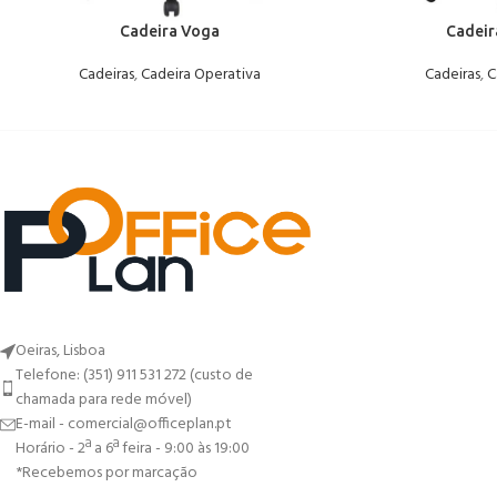
Cadeira Voga
Cadeir
Cadeiras
,
Cadeira Operativa
Cadeiras
,
C
Oeiras, Lisboa
Telefone: (351) 911 531 272 (custo de
chamada para rede móvel)
E-mail - comercial@officeplan.pt
Horário - 2ª a 6ª feira - 9:00 às 19:00
*Recebemos por marcação