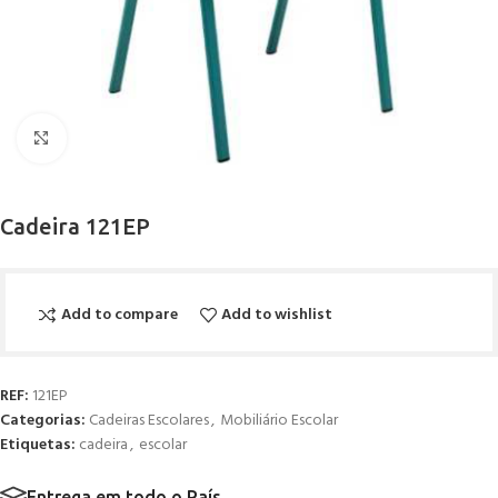
Click to enlarge
Cadeira 121EP
Add to compare
Add to wishlist
REF:
121EP
Categorias:
Cadeiras Escolares
,
Mobiliário Escolar
Etiquetas:
cadeira
,
escolar
Entrega em todo o País